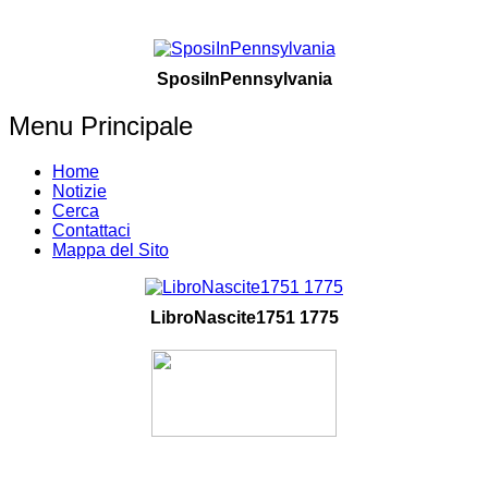
SposiInPennsylvania
Menu Principale
Home
Notizie
Cerca
Contattaci
Mappa del Sito
LibroNascite1751 1775