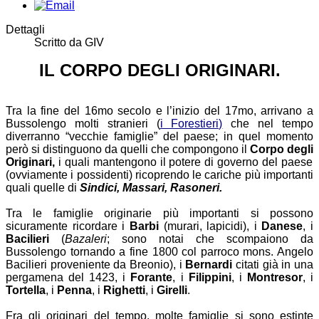
Dettagli
Scritto da
GIV
IL CORPO DEGLI ORIGINARI.
Tra la fine del 16mo secolo e l’inizio del 17mo, arrivano a
Bussolengo molti stranieri
(
i Forestieri)
che nel tempo
diverranno “vecchie famiglie” del paese; in quel momento
però si distinguono da quelli che compongono il
Corpo degli
Originari,
i quali mantengono il potere di governo del paese
(ovviamente i possidenti) ricoprendo le cariche più importanti
quali quelle di
Sindici, Massari, Rasoneri
.
Tra le famiglie originarie più importanti si possono
sicuramente ricordare i
Barbi
(murari, lapicidi), i
Danese
, i
Bacilieri
(
Bazaleri
; sono notai che scompaiono da
Bussolengo tornando a fine 1800 col parroco mons. Angelo
Bacilieri proveniente da Breonio), i
Bernardi
citati già in una
pergamena del 1423, i
Forante
, i
Filippini
, i
Montresor
, i
Tortella
, i
Penna
, i
Righetti
, i
Girelli
.
Fra gli originari del tempo, molte famiglie si sono estinte