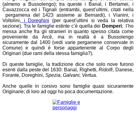
(almeno a Bussolengo); tra queste i Banal, i Bertamei, i
Cavazzocca ed i Tignali (entrambi, quest’ultimi, citati nella
pergamena del 1423 assieme ai Bernardi), i Vianini, i
Voltolini,
i Doreghini
(per quest’ultimi si veda la relativa
sezione). Tra le famiglie estinte c’è quella dei
Domperi
; l’ho
messa anche fra gli stranieri in quanto spesso citata come
proveniente da Arcè, ma in realtà è a Bussolengo
sicuramente dal 1400 (vedi varie pergamene conservate in
Comune) e quindi è forse appartenente al Corpo degli
Originari (due rami della stessa famiglia?).
Di queste famiglie, la tradizione dice che solo nove furono
esenti dalla peste del 1630: Banal, Righetti,
Ridolfi
, Danese,
Forante, Doreghini,
Spezia
,
Galvani, Vertua
.
Anche quelle in corsivo sono famiglie quasi sicuramente
Originarie; di loro ad oggi ho poca documentazione.