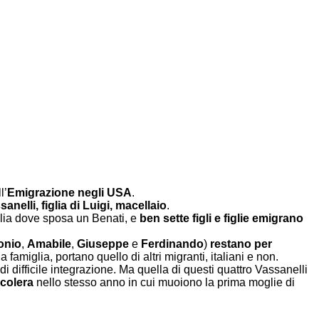
l’
Emigrazione negli USA
.
nelli, figlia di Luigi, macellaio
.
alia dove sposa un Benati, e
ben sette figli e figlie emigrano
onio
,
Amabile
,
Giuseppe
e
Ferdinando
)
restano per
amiglia, portano quello di altri migranti, italiani e non.
di difficile integrazione. Ma quella di questi quattro Vassanelli
colera
nello stesso anno in cui muoiono la prima moglie di