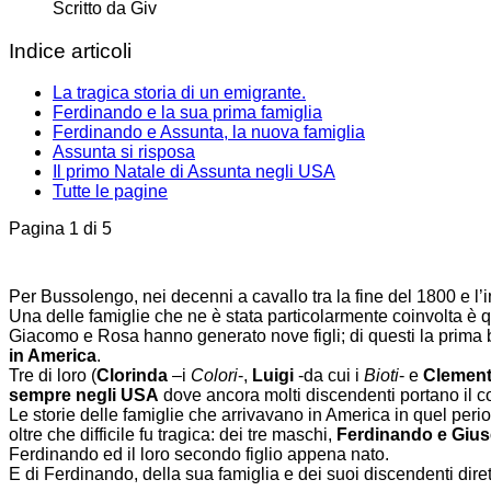
Scritto da
Giv
Indice articoli
La tragica storia di un emigrante.
Ferdinando e la sua prima famiglia
Ferdinando e Assunta, la nuova famiglia
Assunta si risposa
Il primo Natale di Assunta negli USA
Tutte le pagine
Pagina 1 di 5
Per Bussolengo, nei decenni a cavallo tra la fine del 1800 e l’
Una delle famiglie che ne è stata particolarmente coinvolta è 
Giacomo e Rosa hanno generato nove figli; di questi la prima 
in America
.
Tre di loro (
Clorinda
–i
Colori
-,
Luigi
-da cui i
Bioti
- e
Clemen
sempre negli USA
dove ancora molti discendenti portano il cog
Le storie delle famiglie che arrivavano in America in quel period
oltre che difficile fu tragica: dei tre maschi,
Ferdinando e Gius
Ferdinando ed il loro secondo figlio appena nato.
E di Ferdinando, della sua famiglia e dei suoi discendenti dirett