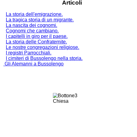
Articoli
La storia dell'emigrazione.
La tragica storia di un migrante.
La nascita dei cognomi.
Cognomi che cambiano.
I capitelli in giro per il paese.
La storia delle Confraternite.
Le nostre congregazioni religiose.
I registri Parrocchiali.
I cimiteri di Bussolengo nella storia.
Gli Alemanni a Bussolengo