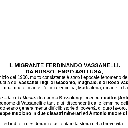
IL MIGRANTE FERDINANDO VASSANELLI.
DA BUSSOLENGO AGLI USA,
inizio del 1900, molto consistente è stato l’epocale fenomeno del
quella dei
Vassanelli figli di Giacomo
,
mugnaio, e di Rosa Vassa
bimba muore infante, l’ultima femmina, Maddalena, rimane in It
te
–da cui
i Mente-
) tornano a Bussolengo, mentre
quattro
(
Ant
nome di Vassanelli e tanti altri, discendenti dalle femmine della f
o erano generalmente difficili: storie di povertà, di duro lavoro, 
eppe muoiono in due disastri minerari
ed
Antonio muore di 
i ed indiretti desideriamo raccontare la storia della breve vita.