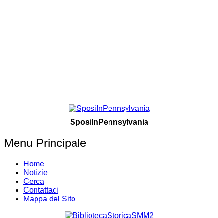
SposiInPennsylvania
Menu Principale
Home
Notizie
Cerca
Contattaci
Mappa del Sito