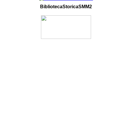
BibliotecaStoricaSMM2