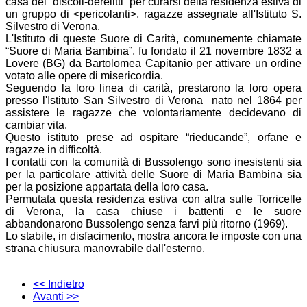
casa dei “discoli-derelitti” per curarsi della residenza estiva di
un gruppo di <pericolanti>, ragazze assegnate all'Istituto S.
Silvestro di Verona.
L'Istituto di queste Suore di Carità, comunemente chiamate
“Suore di Maria Bambina”, fu fondato il 21 novembre 1832 a
Lovere (BG) da Bartolomea Capitanio per attivare un ordine
votato alle opere di misericordia.
Seguendo la loro linea di carità, prestarono la loro opera
presso l'Istituto San Silvestro di Verona nato nel 1864 per
assistere le ragazze che volontariamente decidevano di
cambiar vita.
Questo istituto prese ad ospitare “rieducande”, orfane e
ragazze in difficoltà.
I contatti con la comunità di Bussolengo sono inesistenti sia
per la particolare attività delle Suore di Maria Bambina sia
per la posizione appartata della loro casa.
Permutata questa residenza estiva con altra sulle Torricelle
di Verona, la casa chiuse i battenti e le suore
abbandonarono Bussolengo senza farvi più ritorno (1969).
Lo stabile, in disfacimento, mostra ancora le imposte con una
strana chiusura manovrabile dall'esterno.
<< Indietro
Avanti >>