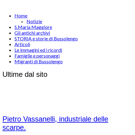
Home
Notizie
S.Maria Maggiore
Gli antichi archivi
STORIA e storie di Bussolengo
Articoli
Le immagini ed i ricordi
Famiglie e personaggi
Migranti di Bussolengo
Ultime dal sito
Pietro Vassanelli, industriale delle
scarpe.