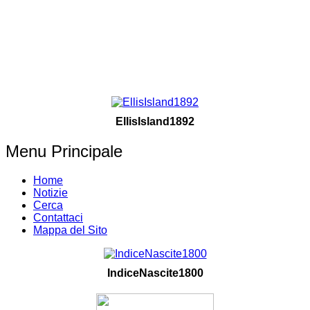
EllisIsland1892
Menu Principale
Home
Notizie
Cerca
Contattaci
Mappa del Sito
IndiceNascite1800