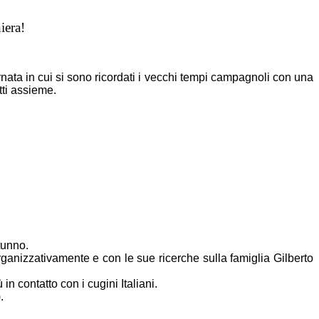
niera!
rnata in cui si sono ricordati i vecchi tempi campagnoli con una
tti assieme.
tunno.
rganizzativamente e con le sue ricerche sulla famiglia Gilberto
 contatto con i cugini Italiani.
).