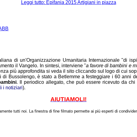
Leggi tutto: Epifania 2015 Artigiani in piazza
ana di un'Organizzazione Umanitaria Internazionale "di ispira
ento il Vangelo. In sintesi, interviene "
a favore di bambini e m
za più approfondita si veda il sito cliccando sul logo di cui sop
lti di Bussolengo, è stato a Betlemme a festeggiare i 60 anni de
 bambini
. Il periodico allegato, che può essere ricevuto da chi n
i i notiziari
).
AIUTIAMOLI!
mente tutti noi.
La finestra di fine filmato permette ai più esperti di condividerl