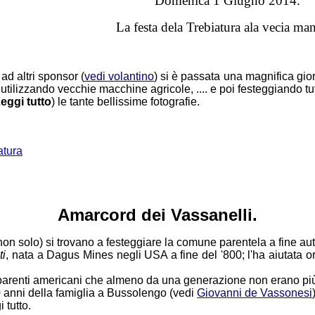
Domenica 1 Giugno 2014.
La festa dela Trebiatura ala vecia ma
ad altri sponsor (
vedi volantino
) si è passata una magnifica gio
 utilizzando vecchie macchine agricole, .... e poi festeggiando tu
eggi tutto
) le tante bellissime fotografie.
atura
Amarcord dei Vassanelli.
on solo) si trovano a festeggiare la comune parentela a fine au
ti
, nata a Dagus Mines negli USA a fine del '800; l'ha aiutata o
 parenti americani che almeno da una generazione non erano più in
00 anni della famiglia a Bussolengo (vedi
Giovanni de Vassonesi
 tutto.