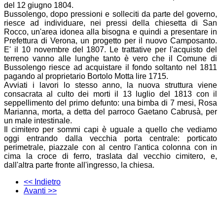
del 12 giugno 1804.
Bussolengo, dopo pressioni e solleciti
da parte del governo,
riesce ad individuare, nei pressi della chiesetta di San
Rocco, un'area idonea alla bisogna e quindi a presentare in
Prefettura di
Verona, un progetto per il nuovo Camposanto.
E' il 10 novembre del 1807.
Le trattative per l'acquisto del
terreno vanno alle lunghe tanto è vero che il Comune di
Bussolengo riesce ad
acquistare il fondo soltanto nel 1811
pagando al proprietario Bortolo Motta
lire 1715.
Avviati i lavori lo stesso anno, la
nuova struttura viene
consacrata al culto dei morti il 13 luglio del 1813 con
il
seppellimento del primo defunto: una bimba di 7 mesi, Rosa
Marianna, morta,
a detta del parroco Gaetano Cabrusà, per
un male intestinale.
Il cimitero per sommi capi è uguale a
quello che vediamo
oggi entrando dalla vecchia porta centrale: porticato
perimetrale, piazzale con al centro l'antica colonna con in
cima la croce di
ferro, traslata dal vecchio cimitero, e,
dall'altra parte fronte all'ingresso,
la chiesa.
<< Indietro
Avanti >>