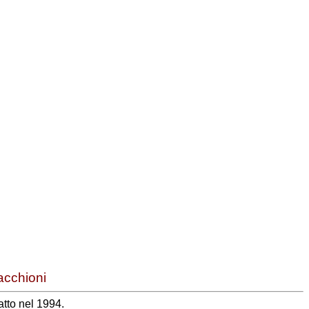
.
acchioni
tto nel 1994.