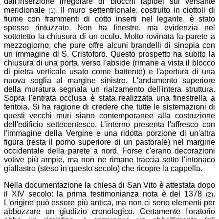
dall'inserzione irregolare di blocchi lapidei sul versante
meridionale
. Il muro settentrionale, costruito in ciottoli di
(1)
fiume con frammenti di cotto inserti nel legante, è stato
spesso rintuzzato. Non ha finestre, ma evidenzia nel
sottotetto la chiusura di un oculo. Molto rovinata la parete a
mezzogiorno, che pure offre alcuni brandelli di sinopia con
un immagine di S. Cristoforo. Questo prospetto ha subito la
chiusura di una porta, verso l'abside (rimane a vista il blocco
di pietra verticale usato come battente) e l'apertura di una
nuova soglia al margine sinistro. L'andamento superiore
della muratura segnala un rialzamento dell'intera struttura.
Sopra l'entrata occlusa è stata realizzata una finestrella a
feritoia. Si ha ragione di credere che tutte le sistemazioni di
questi vecchi muri siano contemporanee alla costruzione
dell'edificio settecentesco. L’interno presenta l'affresco con
l'immagine della Vergine e una ridotta porzione di un'altra
figura (resta il pomo superiore di un pastorale) nel margine
occidentale della parete a nord. Forse c'erano decorazioni
votive più ampie, ma non ne rimane traccia sotto l'intonaco
giallastro (steso in questo secolo) che ricopre la cappella.
Nella documentazione la chiesa di San Vito è attestata dopo
il XIV secolo: la prima testimonianza nota è del 1378
.
(2)
L'origine può essere più antica, ma non ci sono elementi per
abbozzare un giudizio cronologico. Certamente l'oratorio