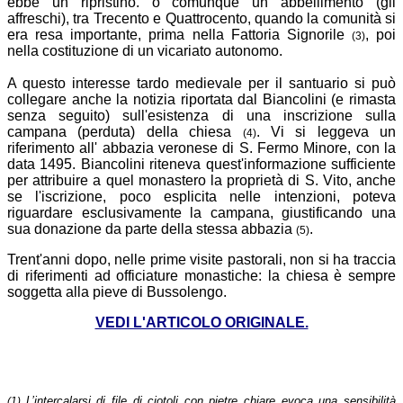
ebbe un ripristino. o comunque un abbellimento (gli
affreschi), tra Trecento e Quattrocento, quando la comunità si
era resa importante, prima nella Fattoria Signorile
, poi
(3)
nella costituzione di un vicariato autonomo.
A questo interesse tardo medievale per il santuario si può
collegare anche la notizia riportata dal Biancolini (e rimasta
senza seguito) sull'esistenza di una inscrizione sulla
campana (perduta) della chiesa
. Vi si leggeva un
(4)
riferimento all' abbazia veronese di S. Fermo Minore, con la
data 1495. Biancolini riteneva quest'informazione sufficiente
per attribuire a quel monastero la proprietà di S. Vito, anche
se l'iscrizione, poco esplicita nelle intenzioni, poteva
riguardare esclusivamente la campana, giustificando una
sua donazione da parte della stessa abbazia
.
(5)
Trent'anni dopo, nelle prime visite pastorali, non si ha traccia
di riferimenti ad officiature monastiche: la chiesa è sempre
soggetta alla pieve di Bussolengo.
VEDI L'ARTICOLO ORIGINALE.
L’intercalarsi di file di ciotoli con pietre chiare evoca una sensibilità
(1)