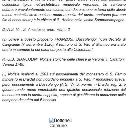
coloristica tipica nell'architettura medievale veronese. Un santuario
costruito prevalentemente con ciotoli, con decorazione esterna delle absidi
minori assimilabile in qualche modo a quella del nostro santuario (ma con
file di conci scure) è la chiesa di S. Andrea nella vicina Sommacampagna.
A.S. Vr., S. Anastasia, proc. 769, c.3.
(2)
Scrive a questo proposito FRANZOSI, Bussolengo: "Con decreto di
(3)
Cangrande (7 settembre 1326), il territorio di S. Vito al Mantico era stato
eretto in comune la cui casa era posta alla Colombara".
G.B. BIANCOLINI, Notizie storiche delle chiese di Verona, I, Carattoni,
(4)
Verona 1749.
Notizie risalenti al 1503 sui possedimenti del monastero di S. Fermo
(5)
minore (o in Braida) non ricordano proprietà a S. Vito. Il monastero aveva,
però, possedimenti a Bussolengo (A.S. Vr, S. Fermo in Braida, reg. 2) e
questo rende meno improbabile una qualche occasionale relazione del
monastero con la nostra cappella, capace di giustificare la donazione della
campana descritta dal Biancolini.