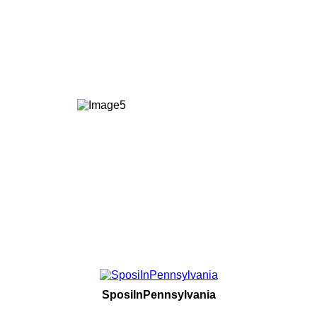
SposiInPennsylvania