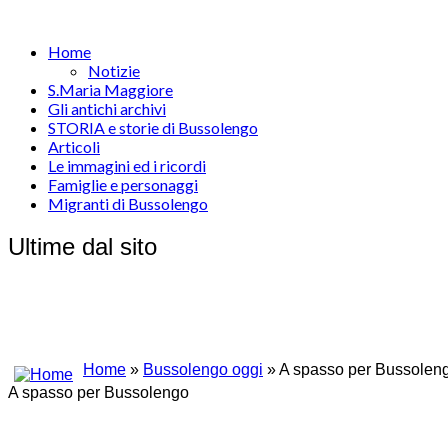
Home
Notizie
S.Maria Maggiore
Gli antichi archivi
STORIA e storie di Bussolengo
Articoli
Le immagini ed i ricordi
Famiglie e personaggi
Migranti di Bussolengo
Ultime dal sito
Home
»
Bussolengo oggi
» A spasso per Bussolen
A spasso per Bussolengo