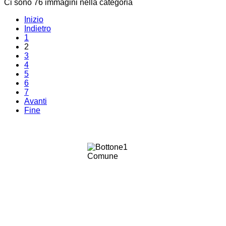
Ci sono 76 immagini nella categoria
Inizio
Indietro
1
2
3
4
5
6
7
Avanti
Fine