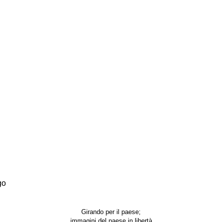
go
Girando per il paese;
immagini del paese in libertà