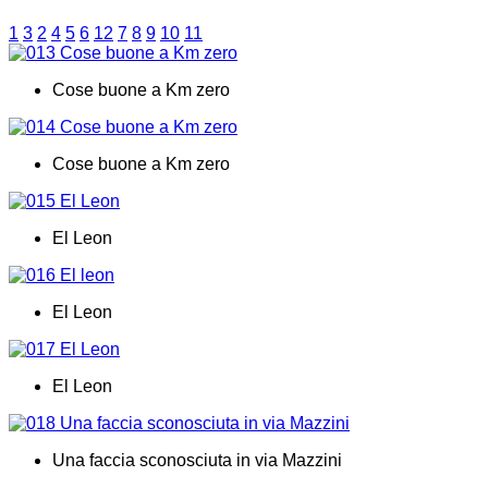
1
3
2
4
5
6
12
7
8
9
10
11
Cose buone a Km zero
Cose buone a Km zero
El Leon
El Leon
El Leon
Una faccia sconosciuta in via Mazzini