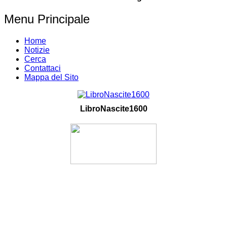
Menu Principale
Home
Notizie
Cerca
Contattaci
Mappa del Sito
LibroNascite1600