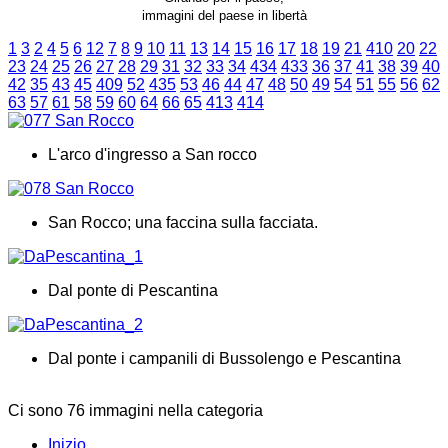
immagini del paese in libertà
1
3
2
4
5
6
12
7
8
9
10
11
13
14
15
16
17
18
19
21
410
20
22
23
24
25
26
27
28
29
31
32
33
34
434
433
36
37
41
38
39
40
42
35
43
45
409
52
435
53
46
44
47
48
50
49
54
51
55
56
62
63
57
61
58
59
60
64
66
65
413
414
L'arco d'ingresso a San rocco
San Rocco; una faccina sulla facciata.
Dal ponte di Pescantina
Dal ponte i campanili di Bussolengo e Pescantina
Ci sono 76 immagini nella categoria
Inizio