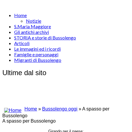
Home
Notizie
S.Maria Maggiore
Gli antichi archivi
STORIA e storie di Bussolengo
Articoli
Le immagini ed i ricordi
Famiglie e personaggi
Migranti di Bussolengo
Ultime dal sito
Home
»
Bussolengo oggi
» A spasso per
Bussolengo
A spasso per Bussolengo
Girando per il paese;