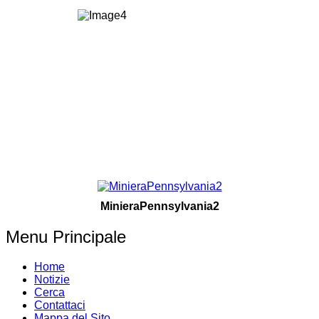
MinieraPennsylvania2
Menu Principale
Home
Notizie
Cerca
Contattaci
Mappa del Sito