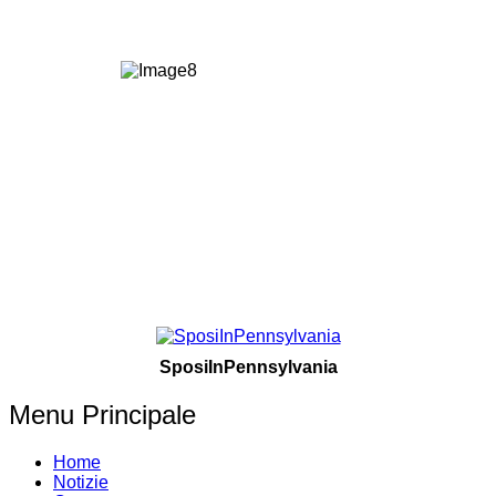
SposiInPennsylvania
Menu Principale
Home
Notizie