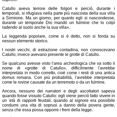
Catullo aveva terrore delle folgori e perciò, durante i
temporali, si rifugiava nella parte più nascosta della sua villa
a Sirmione. Ma un giorno, per quanto egli si nascondesse,
durante un temporale Dio mandò un fulmine che lo colpì
radendo al suolo anche la sua villa».
La leggenda popolare, come si è detto, non si fonda su
nessun elemento storico.
I nostri vecchi, di estrazione contadina, non conoscevano
Catullo; invece avevano presente le grotte di Catullo.
Se qualcuno avesse visto l'area archeologica che va sotto il
nome di «grotte di Catullo», difficilmente l'avrebbe
interpretata in modo corretto, cioè come i resti di una antica
domus romana. Con più probabilità, l'avrebbe interpretata
come le rovine causate da un terremoto o da un fulmine.
Ancora, nessuno dei narratori e degli ascoltatori sapeva
quando fosse vissuto Catullo: egli viene perciò fatto vivere in
un 'età di rapporti feudali, quando al signore era possibile
condurre una vita di soprusi a danno della povera gente,
senza che essa possa opporre i freni della legge.