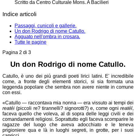
Scritto da
Centro Culturale Mons. A Bacilieri
Indice articoli
Passaggi, cunicoli e gallerie.
Un don Rodrigo di nome Catullo.
Agguato nell'ombra in crosara.
Tutte le pagine
Pagina 2 di 3
Un don Rodrigo di nome Catullo.
Catullo, è uno dei più grandi poeti lirici latini. E' incredibile
come, a fronte degli elementi storici, si sia formata una
leggenda popolare che sembra non avere niente in comune
con essi.
«Catullo — raccontava mia nonna — era vissuto ai tempi dei
reatéi
(piccoli re? tirannelli? signorotti?) e, come ogni
reatél
,
faceva quello che voleva, al di sopra delle leggi civili e dei
comandamenti religiosi. Soprattutto egli faceva scomparire le
ragazze del luogo che aveva adocchiato e le teneva
prigioniere qua e là in luoghi segreti, in grotte, per i suoi
capricci.