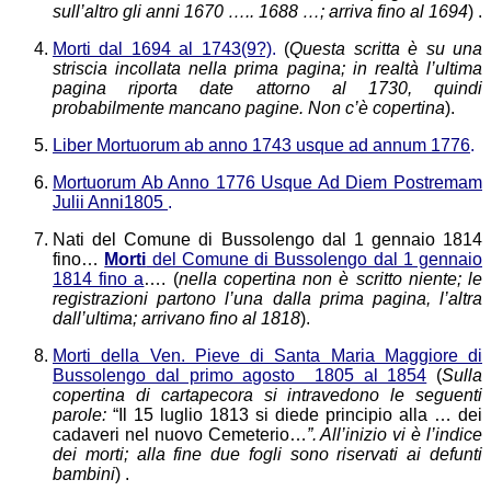
sull’altro gli anni 1670 ….. 1688 …; arriva fino al 1694
) .
Morti dal 1694 al 1743(9?)
.
(
Questa scritta è su una
striscia incollata nella prima pagina; in realtà l’ultima
pagina riporta date attorno al 1730, quindi
probabilmente mancano pagine. Non c’è copertina
).
Liber Mortuorum ab anno 1743 usque ad annum 1776
.
Mortuorum Ab Anno 1776 Usque Ad Diem Postremam
Julii Anni1805
.
Nati del Comune di Bussolengo dal 1 gennaio 1814
fino…
Morti
del Comune di Bussolengo dal 1 gennaio
1814 fino a
….
(
nella copertina non è scritto niente; le
registrazioni partono l’una dalla prima pagina, l’altra
dall’ultima; arrivano fino al 1818
).
Morti della Ven. Pieve di Santa Maria Maggiore di
Bussolengo dal primo agosto 1805 al 1854
(
Sulla
copertina di cartapecora si intravedono le seguenti
parole:
“Il 15 luglio 1813 si diede principio alla … dei
cadaveri nel nuovo Cemeterio…
”. All’inizio vi è l’indice
dei morti; alla fine due fogli sono riservati ai defunti
bambini
) .