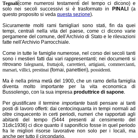
Tegnali
(come numerosi testamenti del tempo ci dicono) e
solo nei secoli successivi si è trasformato in
PINALI
(a
questo proposito si veda
questa sezione
).
Sicuramente molti rami famigliari sono stati, fin da quei
tempi, centrali nella vita del paese, come ci dicono varie
pergamene del comune, dell'Archivio di Stato e le rilevazioni
fatte nell'Archivio Parrocchiale.
Come in tutte le famiglie numerose, nel corso dei secoli tanti
sono i mestieri fatti dai vari rappresentanti; nei documenti si
ritrovano
falegnami, fruttajoli, carrettieri, artigiani, commercianti,
marsari, villici, prestinai
(fornai, panettieri)
, possidenti.
Ma è nella prima metà del 1900, che un ramo della famiglia
diventa molto importante per la vita economica di
Bussolengo, con la sua impresa
produttrice di sapone
.
Per giustificare il termine
importante
basti pensare ai tanti
posti di lavoro offerti: dai centocinquanta in tempi normali ad
oltre cinquecento in certi periodi, numeri che rapportati agli
abitanti del tempo (5444 presenti al censimento del
31dic1936) ci dice quanto il saponificio fosse in quel periodo
fra le migliori risorse lavorative non solo per i locali, ma
anche per tutto il circondario.