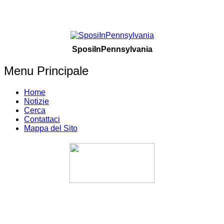
SposiInPennsylvania
Menu Principale
Home
Notizie
Cerca
Contattaci
Mappa del Sito