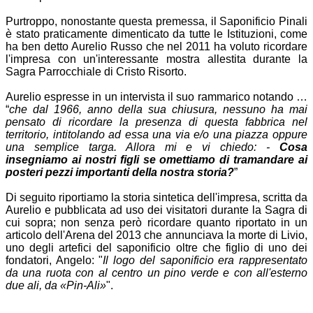
Purtroppo, nonostante questa premessa, il Saponificio Pinali
è stato praticamente dimenticato da tutte le Istituzioni, come
ha ben detto Aurelio Russo che nel 2011 ha voluto ricordare
l'impresa con un'interessante mostra allestita durante la
Sagra Parrocchiale di Cristo Risorto.
Aurelio espresse in un intervista il suo rammarico notando …
“
che dal 1966, anno della sua chiusura, nessuno ha mai
pensato di ricordare la presenza di questa fabbrica nel
territorio, intitolando ad essa una via e/o una piazza oppure
una semplice targa. Allora mi e vi chiedo: -
Cosa
insegniamo ai nostri figli se omettiamo di tramandare ai
posteri pezzi importanti della nostra storia?
”
Di seguito riportiamo la storia sintetica dell'impresa, scritta da
Aurelio e pubblicata ad uso dei visitatori durante la Sagra di
cui sopra; non senza però ricordare quanto riportato in un
articolo dell'Arena del 2013 che annunciava la morte di Livio,
uno degli artefici del saponificio oltre che figlio di uno dei
fondatori, Angelo: "
Il logo del saponificio era rappresentato
da una ruota con al centro un pino verde e con all'esterno
due ali, da «Pin-Ali»
".