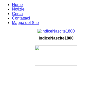
Home
Notizie
Cerca
Contattaci
Mappa del Sito
IndiceNascite1800